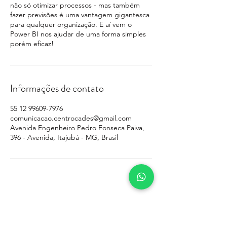
não só otimizar processos - mas também
fazer previsões é uma vantagem gigantesca
para qualquer organização. E aí vem o
Power BI nos ajudar de uma forma simples
porém eficaz!
Informações de contato
55 12 99609-7976
comunicacao.centrocades@gmail.com
Avenida Engenheiro Pedro Fonseca Paiva,
396 - Avenida, Itajubá - MG, Brasil
Quer ficar sabendo de todas as
novidades? Cadastre-se aqui!