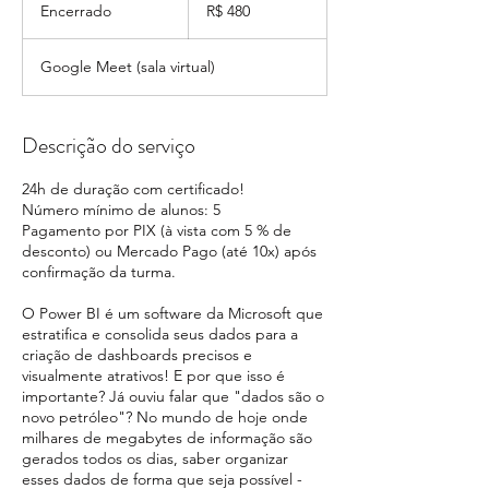
Reais
Encerrado
E
R$ 480
brasileiros
n
c
Google Meet (sala virtual)
e
r
r
a
Descrição do serviço
d
o
24h de duração com certificado!
Número mínimo de alunos: 5
Pagamento por PIX (à vista com 5 % de
desconto) ou Mercado Pago (até 10x) após
confirmação da turma.
O Power BI é um software da Microsoft que
estratifica e consolida seus dados para a
criação de dashboards precisos e
visualmente atrativos! E por que isso é
importante? Já ouviu falar que "dados são o
novo petróleo"? No mundo de hoje onde
milhares de megabytes de informação são
gerados todos os dias, saber organizar
esses dados de forma que seja possível -