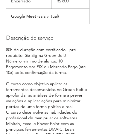
Encerrado
E
R$ 800
brasileiros
n
c
Google Meet (sala virtual)
e
r
r
a
Descrição do serviço
d
o
80h de duração com certificado - pré
requisito: Six Sigma Green Belt!
Número mínimo de alunos: 10
Pagamento por PIX ou Mercado Pago (até
10x) após confirmação da turma.
O curso como objetivo aplicar as
ferramentas desenvolvidas no Green Belt e
aprofundar as análises de forma a prever
variações e aplicar ações para minimizar
perdas de uma forma prática e real.
O curso desenvolve as habilidades do
profissional de manipular os softwares
Minitab, Excel e Power Point com as
principais ferramentas DMAIC, Lean