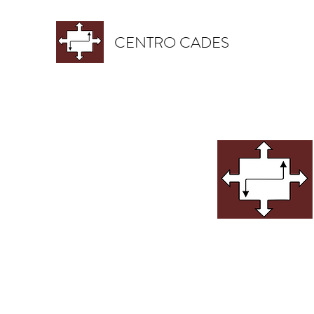
CENTRO CADES
O Centro CADES na
Cultura. Teve iníci
Rio Claro – SP no
São Paulo e teve 