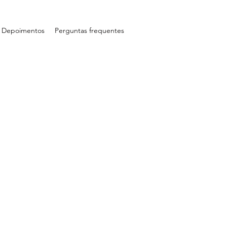
Depoimentos
Perguntas frequentes
ÍSTICO
as áreas da Ciência e
s carentes na cidade de
 Governo do Estado de
aíses e doou, para a