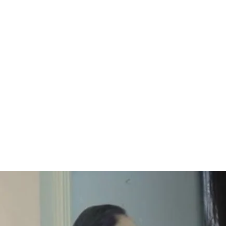
Fundação Padre An
pública de ensino
pelas pesquisas re
Edital Humberto M
na UNISAL com o 
competitivo. O Ce
FATEP de Rio Claro
a formação exclus
pelos alunos junto
certificados e atua