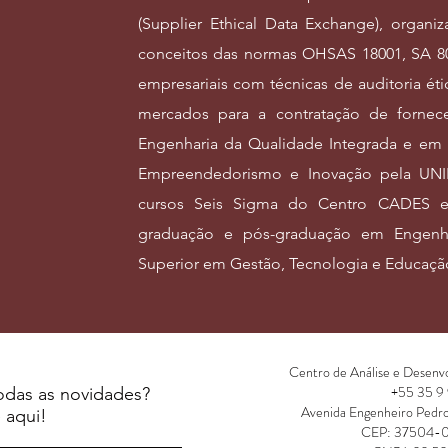
(Supplier Ethical Data Exchange), organiz
conceitos das normas OHSAS 18001, SA 80
empresariais com técnicas de auditoria éti
mercados para a contratação de fornec
Engenharia da Qualidade Integrada e em 
Empreendedorismo e Inovação pela UNIFE
cursos Seis Sigma do Centro CADES e
graduação e pós-graduação em Engenh
Superior em Gestão, Tecnologia e Educação
Centro de Análise e Desenv
+55 35 9
odas as novidades?
Avenida Engenheiro Pedr
 aqui!
CEP: 37504-0