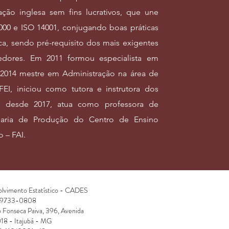
ação inglesa sem fins lucrativos, que une
00 e ISO 14001, conjugando boas práticas
ca, sendo pré-requisito dos mais exigentes
edores. Em 2011 formou especialista em
2014 mestre em Administração na área de
I, iniciou como tutora e instrutora dos
 desde 2017, atua como professora de
aria de Produção do Centro de Ensino
 – FAI.
olvimento Estatístico - CADES
 9733-0808
o
Fonseca Paiva, 396,
Avenida
18 -
Itajubá - MG